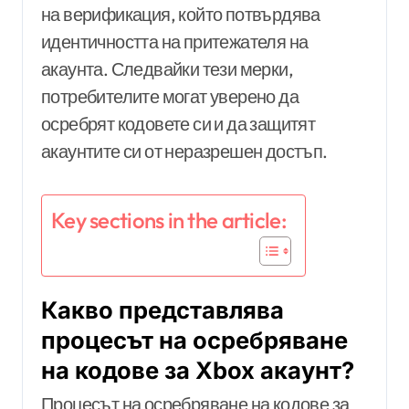
на верификация, който потвърдява
идентичността на притежателя на
акаунта. Следвайки тези мерки,
потребителите могат уверено да
осребрят кодовете си и да защитят
акаунтите си от неразрешен достъп.
Key sections in the article:
Какво представлява
процесът на осребряване
на кодове за Xbox акаунт?
Процесът на осребряване на кодове за