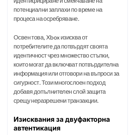
идентифициране и смекчаване на
потенциални заплахи по време на
процеса на осребряване.
Освен това, Xbox изисква от
потребителите да потвърдят своята
идентичност чрез множество стъпки,
които могат да включват потвърдителна
информация или отговори на въпроси за
сигурност. Този многослоен подход
добавя допълнителен слой защита
срещу неразрешени транзакции.
Изисквания за двуфакторна
автентикация