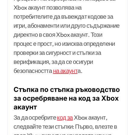
Xbox акаунт позволява на
потребителите да въвеждат кодове за
игри, абонаменти или друго съдържание
директно в своя Xbox акаунт. Този
процес е прост, но изисква определени
проверки за сигурност и стъпки за
верификация, за да се осигури
безопасността
на акаунт
а.
Стъпка по стъпка ръководство
за осребряване на код за Xbox
акаунт
За да осребрите
код за
Xbox акаунт,
следвайте тези стъпки: Първо, влезте в