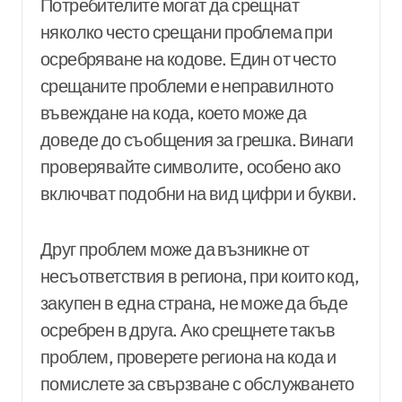
Потребителите могат да срещнат
няколко често срещани проблема при
осребряване на кодове. Един от често
срещаните проблеми е неправилното
въвеждане на кода, което може да
доведе до съобщения за грешка. Винаги
проверявайте символите, особено ако
включват подобни на вид цифри и букви.
Друг проблем може да възникне от
несъответствия в региона, при които код,
закупен в една страна, не може да бъде
осребрен в друга. Ако срещнете такъв
проблем, проверете региона на кода и
помислете за свързване с обслужването