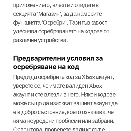
приложението, влезте и отидете в
секцията ‘Магазин’, за да намерите
функцията ‘Осребри’. Тази гъвкавост
улеснява осребряването на кодове от
различни устройства.
Предварителни условия за
осребряване на код
Преди да осребрите код за Xbox акаунт,
уверете се, че имате валиден Xbox
акаунт и сте влезли в него. Някои кодове
може също да изискват вашият акаунт да
е в добро състояние, което означава, че
няма неуредени проблеми или забрани.
Освен това, проверете дали кодът е