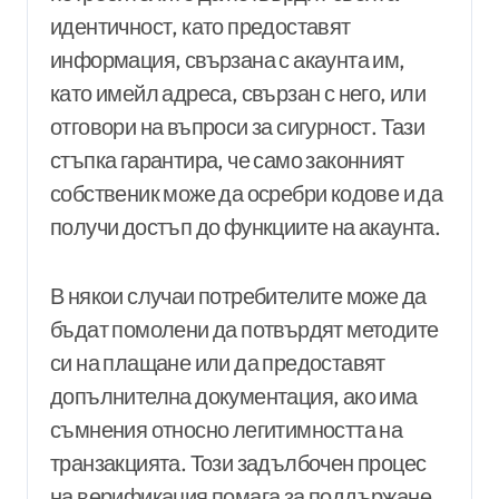
идентичност, като предоставят
информация, свързана с акаунта им,
като имейл адреса, свързан с него, или
отговори на въпроси за сигурност. Тази
стъпка гарантира, че само законният
собственик може да осребри кодове и да
получи достъп до функциите на акаунта.
В някои случаи потребителите може да
бъдат помолени да потвърдят методите
си на плащане или да предоставят
допълнителна документация, ако има
съмнения относно легитимността на
транзакцията. Този задълбочен процес
на верификация помага за поддържане