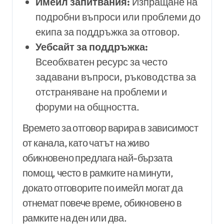
Имейл запитвания:
Изпращане на
подробни въпроси или проблеми до
екипа за поддръжка за отговор.
Уебсайт за поддръжка:
Всеобхватен ресурс за често
задавани въпроси, ръководства за
отстраняване на проблеми и
форуми на общността.
Времето за отговор варира в зависимост
от канала, като чатът на живо
обикновено предлага най-бързата
помощ, често в рамките на минути,
докато отговорите по имейл могат да
отнемат повече време, обикновено в
рамките на ден или два.