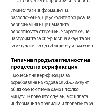
отговори на въпроси за сигурност.
Имайки тази информация на
разположение, ще ускорите процеса на
верификация и ще намалите
вероятността от грешки. Уверете се, че
настройките за сигурност на акаунта ви
са актуални, за да избегнете усложнения.
Типична продължителност на
процеса на верификация
Процесът на верификация за
осребряване на кодове за Xbox акаунт
обикновено отнема само няколко
минути. В повечето случаи, ако цялата
информация е правилна и проверките за