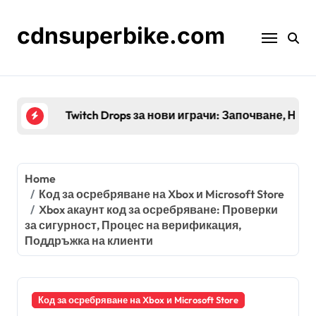
Skip
to
cdnsuperbike.com
content
Twitch Drops за нови играчи: Започване, Нас
Home
Код за осребряване на Xbox и Microsoft Store
Xbox акаунт код за осребряване: Проверки
за сигурност, Процес на верификация,
Поддръжка на клиенти
Код за осребряване на Xbox и Microsoft Store