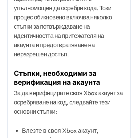
упълномощен да осребри кода. Този
процес обикновено включва няколко
стъпки за потвърждаване на
идентичността на притежателя на
акаунта и предотвратяване на
неразрешен достъп.
Стъпки, необходими за
верификация на акаунта
За да верифицирате своя Xbox акаунт за
осребряване на код, следвайте тези
основни стъпки:
Влезте в своя Xbox акаунт,