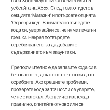
своя Xbox акаунт на конзолата или на
уебсайта на Xbox. След това отидете в
секцията ‘Магазин’ и потърсете опцията
‘Осребри код’. Внимателно въведете
кода си, уверявайки се, че няма печатни
грешки. Накрая потвърдете
осребряването, за да добавите
съдържанието към акаунта си.
Препоръчително е да запазите кода си в
безопасност, докато не сте готови да го
осребрите. Ако срещнете проблеми,
проверете кода за точност и се уверете,
че не е изтекъл. Ако всичко изглежда
правилно, опитайте отново или се