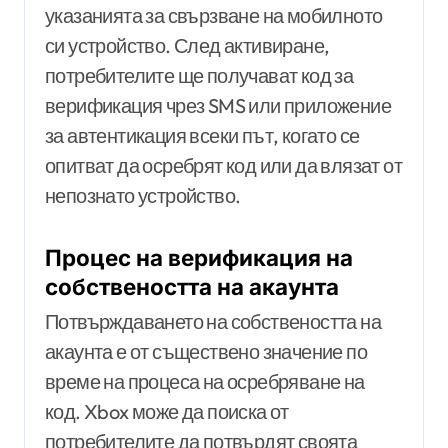
указанията за свързване на мобилното
си устройство. След активиране,
потребителите ще получават код за
верификация чрез SMS или приложение
за автентикация всеки път, когато се
опитват да осребрят код или да влязат от
непознато устройство.
Процес на верификация на
собствеността на акаунта
Потвърждаването на собствеността на
акаунта е от съществено значение по
време на процеса на осребряване на
код. Xbox може да поиска от
потребителите да потвърдят своята