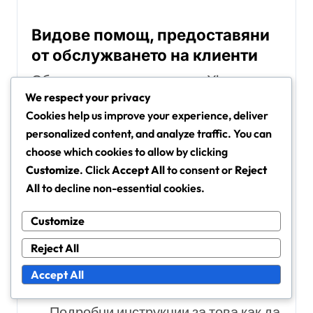
Видове помощ, предоставяни
от обслужването на клиенти
Обслужването на клиенти за Xbox може
We respect your privacy
да помогне с редица проблеми, свързани
Cookies help us improve your experience, deliver
с осребряването на кодове за акаунти.
personalized content, and analyze traffic. You can
Основните видове помощ включват:
choose which cookies to allow by clicking
Customize
. Click
Accept All
to consent or
Reject
Процес на верификация:
Указания
All
to decline non-essential cookies.
за верифициране на информацията
Customize
за акаунта, за да се осигури
сигурност по време на осребряване
Reject All
на код.
Accept All
Стъпка по стъпка ръководства:
Подробни инструкции за това как да