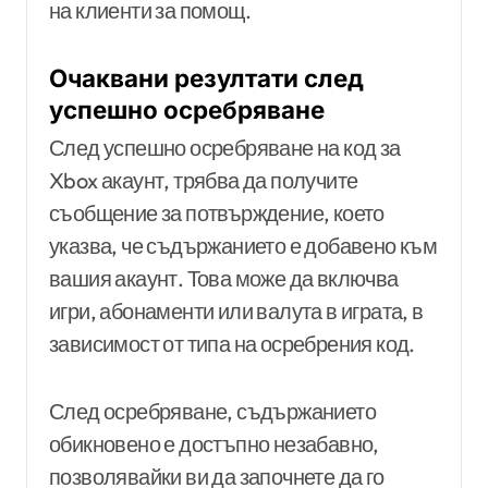
на клиенти за помощ.
Очаквани резултати след
успешно осребряване
След успешно осребряване на код за
Xbox акаунт, трябва да получите
съобщение за потвърждение, което
указва, че съдържанието е добавено към
вашия акаунт. Това може да включва
игри, абонаменти или валута в играта, в
зависимост от типа на осребрения код.
След осребряване, съдържанието
обикновено е достъпно незабавно,
позволявайки ви да започнете да го