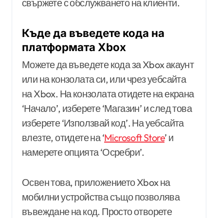
свържете с обслужването на клиенти.
Къде да въведете кода на
платформата Xbox
Можете да въведете кода за Xbox акаунт
или на конзолата си, или чрез уебсайта
на Xbox. На конзолата отидете на екрана
‘Начало’, изберете ‘Магазин’ и след това
изберете ‘Използвай код’. На уебсайта
влезте, отидете на ‘
Microsoft Store
’ и
намерете опцията ‘Осребри’.
Освен това, приложението Xbox на
мобилни устройства също позволява
въвеждане на код. Просто отворете