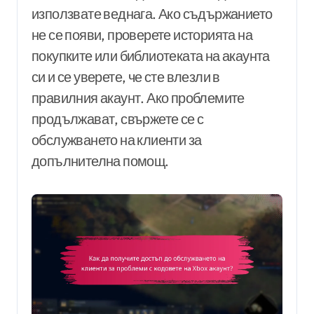
използвате веднага. Ако съдържанието
не се появи, проверете историята на
покупките или библиотеката на акаунта
си и се уверете, че сте влезли в
правилния акаунт. Ако проблемите
продължават, свържете се с
обслужването на клиенти за
допълнителна помощ.