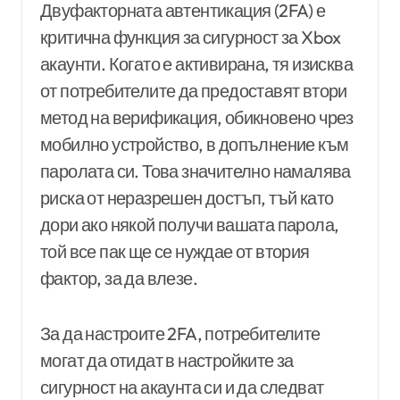
Двуфакторната автентикация (2FA) е
критична функция за сигурност за Xbox
акаунти. Когато е активирана, тя изисква
от потребителите да предоставят втори
метод на верификация, обикновено чрез
мобилно устройство, в допълнение към
паролата си. Това значително намалява
риска от неразрешен достъп, тъй като
дори ако някой получи вашата парола,
той все пак ще се нуждае от втория
фактор, за да влезе.
За да настроите 2FA, потребителите
могат да отидат в настройките за
сигурност на акаунта си и да следват