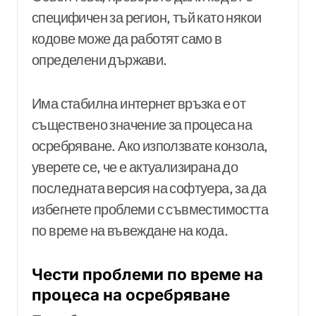
специфичен за регион, тъй като някои
кодове може да работят само в
определени държави.
Има стабилна интернет връзка е от
съществено значение за процеса на
осребряване. Ако използвате конзола,
уверете се, че е актуализирана до
последната версия на софтуера, за да
избегнете проблеми с съвместимостта
по време на въвеждане на кода.
Чести проблеми по време на
процеса на осребряване