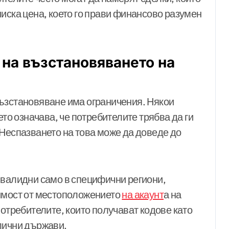
иска цена, което го прави финансово разумен
на възстановяването на
ъзстановяване има ограничения. Някои
ето означава, че потребителите трябва да ги
 Неспазването на това може да доведе до
 валидни само в специфични региони,
симост от местоположението
на акаунт
а на
потребителите, които получават кодове като
лични държави.