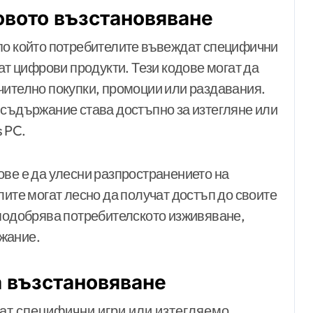
овото възстановяване
по който потребителите въвеждат специфични
чат цифрови продукти. Тези кодове могат да
чително покупки, промоции или раздавания.
 съдържание става достъпно за изтегляне или
 PC.
ове е да улесни разпространението на
лите могат лесно да получат достъп до своите
 подобрява потребителското изживяване,
жание.
а възстановяване
ат специфични игри или изтегляемо