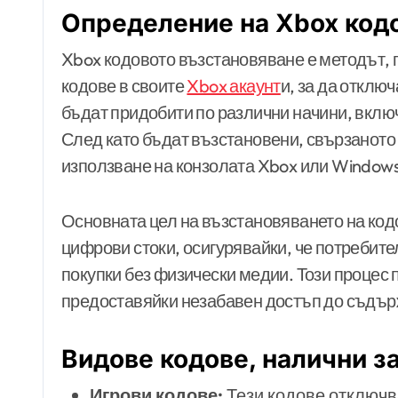
Определение на Xbox код
Xbox кодовото възстановяване е методът, 
кодове в своите
Xbox акаунт
и, за да отклю
бъдат придобити по различни начини, вклю
След като бъдат възстановени, свързаното
използване на конзолата Xbox или Windows
Основната цел на възстановяването на код
цифрови стоки, осигурявайки, че потребите
покупки без физически медии. Този процес
предоставяйки незабавен достъп до съдър
Видове кодове, налични з
Игрови кодове:
Тези кодове отключв