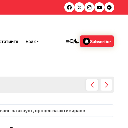
статиите
Език
Subscribe
очване, Настройка на акаунт, Максимизиране на наградит
ване на акаунт, процес на активиране