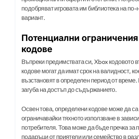
подобряват игровата им библиотека на по-н
вариант.
Потенциални ограничения 
кодове
Въпреки предимствата си, Xbox кодовото в
кодове могат да имат срок на валидност, ко
възстановят в определен период от време.
загуба на достъп до съдържанието.
Освен това, определени кодове може да са
ограничавайки тяхното използване в зави
потребителя. Това може да бъде пречка за 
подаръци от приятели или семейство в раз