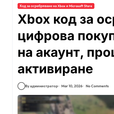
Код за осребряване на Xbox и Microsoft Store
Xbox код за о
цифрова покуп
на акаунт, про
активиране
By администратор
Mar 10, 2026
No Comments