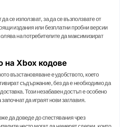
да се използват, за да се възползвате от
тоящи издания или безплатни пробни версии
зволява на потребителите да максимизират
о на Xbox кодове
ото възстановяване е удобството, което
ктивират съдържание, без да е необходимо да
доставка. Този незабавен достъп е особено
 започнат да играят нови заглавия.
оже да доведе до спестявания чрез
телите често могат да намерят сделки, които