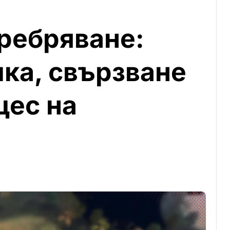
сребряване:
ка, свързване
цес на