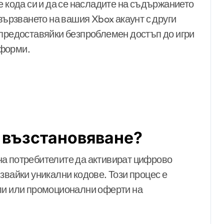
е кода си и да се насладите на съдържанието
свързването на вашия Xbox акаунт с други
 предоставяйки безпроблемен достъп до игри
тформи.
 възстановяване?
на потребителите да активират цифрово
звайки уникални кодове. Този процес е
ули или промоционални оферти на