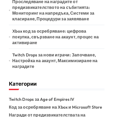
Проследяване на наградите от
предизвикателството на събитията:
Мониторинг на напредъка, Системи за
класиране, Процедури за заявяване
Xbox код за осребряване: цифрова
покупка, свързване на акаунт, процес на
активиране
Twitch Drops за нови играчи: Започване,
Настройка на акаунт, Максимизиране на
наградите
Категории
Twitch Drops за Age of Empires IV
Код за осребряване на Xbox и Microsoft Store
Награди от предизвикателствата на