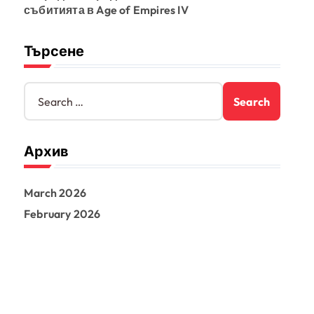
събитията в Age of Empires IV
Търсене
S
e
a
r
Архив
c
h
f
March 2026
o
r
February 2026
: