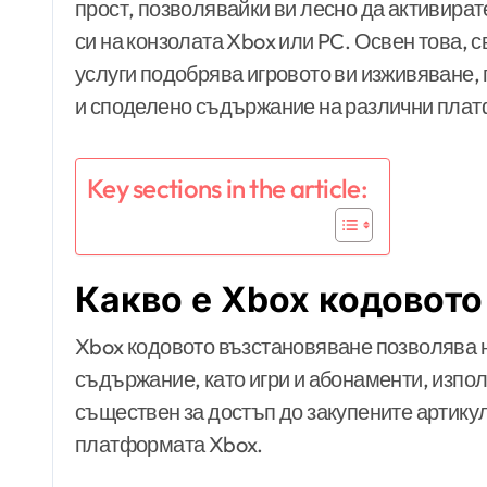
прост, позволявайки ви лесно да активират
си на конзолата Xbox или PC. Освен това, 
услуги подобрява игровото ви изживяване,
и споделено съдържание на различни пла
Key sections in the article:
Какво е Xbox кодовото
Xbox кодовото възстановяване позволява 
съдържание, като игри и абонаменти, изпол
съществен за достъп до закупените артик
платформата Xbox.