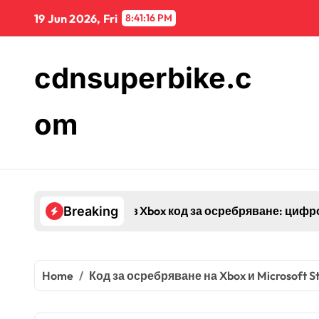
Skip
19 Jun 2026, Fri
8:41:17 PM
to
content
cdnsuperbike.c
om
акаунт, процес на активиране
Breaking
Home
Код за осребряване на Xbox и Microsoft S