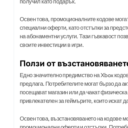
получил като подарък.
Освен това, промоционалните кодове могат 
специални оферти, като отстъпки за предс
на абонаментни услуги. Тази гъвкавост по
своите инвестиции в игри.
Ползи от възстановяванет
Едно значително предимство на Xbox кодов
предлага. Потребителите могат бързо да а
посещават магазин или да чакат физическа 
привлекателен за геймърите, които искат да
Освен това, възстановяването на кодове м
промоционални оферти и отстъпки. Потреби