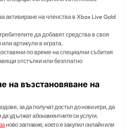
за активиране на членства в Xbox Live Gold
требителите да добавят средства в своя
и или артикули в играта.
оставяни по време на специални събития
авящи отстъпки или безплатно
не на възстановяване на
дове, за да получат достъп до нови игри, да
и да удължат абонаментните си услуги.
за
ново заглавие, което е закупил онлайн или