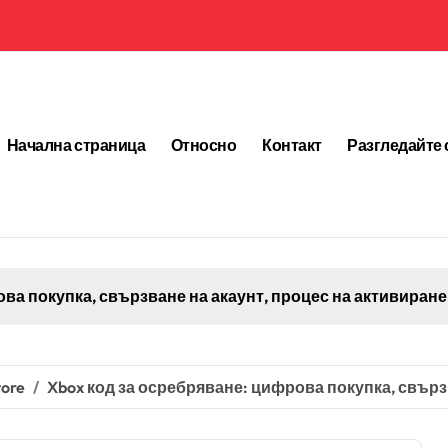
Начална страница
Относно
Контакт
Разгледайте 
Twitch Drops за нови играчи: Зап
tore
Xbox код за осребряване: цифрова покупка, свърз