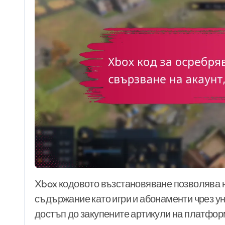
Xbox кодовото възстановяване позволява на потребителите да активират цифрово
съдържание като игри и абонаменти чрез ун
достъп до закупените артикули на платфор