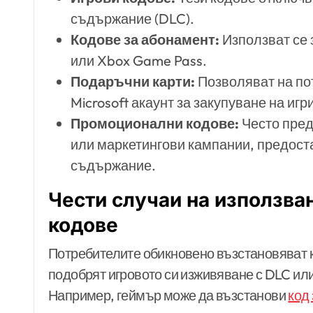
съдържание (DLC).
Кодове за абонамент:
Използват се 
или Xbox Game Pass.
Подаръчни карти:
Позволяват на по
Microsoft акаунт за закупуване на игр
Промоционални кодове:
Често пред
или маркетингови кампании, предост
съдържание.
Чести случаи на използва
кодове
Потребителите обикновено възстановяват ко
подобрят игровото си изживяване с DLC ил
Например, геймър може да възстанови
код 