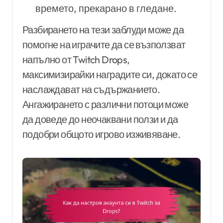
времето, прекарано в гледане.
Разбирането на тези заблуди може да
помогне на играчите да се възползват
напълно от Twitch Drops,
максимизирайки наградите си, докато се
наслаждават на съдържанието.
Ангажирането с различни потоци може
да доведе до неочаквани ползи и да
подобри общото игрово изживяване.