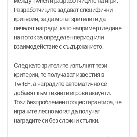
между Twitch и разработчиците на игри.
Разработчиците задават специфични
критерии, за да могат зрителите да
печелят награди, като например гледане
на поток за определен период или
взаимодействие с съдържанието.
След като зрителите изпълнят тези
критерии, те получават известия в
Twitch, а наградите автоматично се
добавят към техните игрови акаунти.
Този безпроблемен процес гарантира, че
играчите лесно могат да получат
наградите си без сложни стъпки.