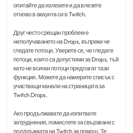
опитайте да излезете и да влезете
отново в акаунта си в Twitch.
Друг често срещан проблем е
неполучаването на Drops, въпреки че
гледате потоци. Уверете се, че гледате
потоци, които са допустими за Drops, тъй
като не всички потоци предлагат тази
функция. Можете да намерите списък с
участващи канали на страницата за
Twitch Drops.
Ако продължавате да изпитвате
затруднения, помислете за свързване с
поддръжката на Twitch за помощ. Те