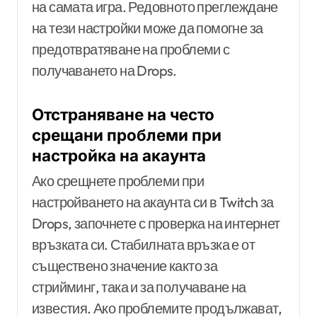
на самата игра. Редовното преглеждане
на тези настройки може да помогне за
предотвратяване на проблеми с
получаването на Drops.
Отстраняване на често
срещани проблеми при
настройка на акаунта
Ако срещнете проблеми при
настройването на акаунта си в Twitch за
Drops, започнете с проверка на интернет
връзката си. Стабилната връзка е от
съществено значение както за
стрийминг, така и за получаване на
известия. Ако проблемите продължават,