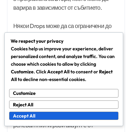
варира в зависимост от събитието.
Някои Drops може да са ограничени до
определени региони, така че играчите
We respect your privacy
трябва да проверят дали
Cookies help us improve your experience, deliver
местоположението им е допустимо.
personalized content, and analyze traffic. You can
Обикновено играчите от САЩ, Канада и
choose which cookies to allow by clicking
много европейски държави са
Customize
. Click
Accept All
to consent or
Reject
допустими, но е важно да се провери за
All
to decline non-essential cookies.
всяко конкретно събитие.
Customize
Reject All
Свързване на акаунти
Свързването на акаунта ви в Twitch с
Accept All
релевантния игрови акаунт е от