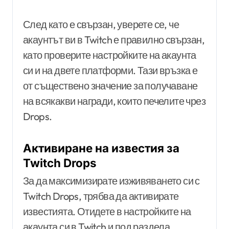
След като е свързан, уверете се, че
акаунтът ви в Twitch е правилно свързан,
като проверите настройките на акаунта
си и на двете платформи. Тази връзка е
от съществено значение за получаване
на всякакви награди, които печелите чрез
Drops.
Активиране на известия за
Twitch Drops
За да максимизирате изживяването си с
Twitch Drops, трябва да активирате
известията. Отидете в настройките на
акаунта си в Twitch и под раздела