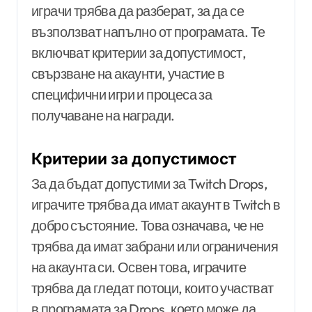
играчи трябва да разберат, за да се
възползват напълно от програмата. Те
включват критерии за допустимост,
свързване на акаунти, участие в
специфични игри и процеса за
получаване на награди.
Критерии за допустимост
За да бъдат допустими за Twitch Drops,
играчите трябва да имат акаунт в Twitch в
добро състояние. Това означава, че не
трябва да имат забрани или ограничения
на акаунта си. Освен това, играчите
трябва да гледат потоци, които участват
в програмата за Drops, което може да