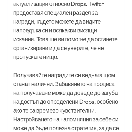
актуализации относно Drops. Twitch
предоставя специален раздел за
награди, където можете да видите
напредъка си и всякакви висящи
искания. Това ще ви помогне да останете
организирани и да се уверите, че не
пропускате нищо.
Получавайте наградите си веднага щом
станат налични. Забавянето на процеса
на получаване може да доведе до загуба
на достъп до определени Drops, особено
ако те са времево чувствителни.
Настройването на напомняния за себе си
може да бъде полезна стратегия, за да се