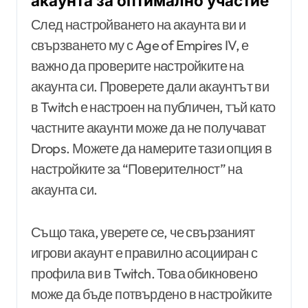
акаунта за оптимално участие
След настройването на акаунта ви и
свързването му с Age of Empires IV, е
важно да проверите настройките на
акаунта си. Проверете дали акаунтът ви
в Twitch е настроен на публичен, тъй като
частните акаунти може да не получават
Drops. Можете да намерите тази опция в
настройките за “Поверителност” на
акаунта си.
Също така, уверете се, че свързаният
игрови акаунт е правилно асоцииран с
профила ви в Twitch. Това обикновено
може да бъде потвърдено в настройките