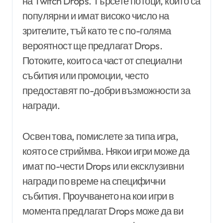
на Twitch Drops. Търсете потоци, които са
популярни и имат високо число на
зрителите, тъй като те с по-голяма
вероятност ще предлагат Drops.
Потоките, които са част от специални
събития или промоции, често
предоставят по-добри възможности за
награди.
Освен това, помислете за типа игра,
която се стриймва. Някои игри може да
имат по-чести Drops или ексклузивни
награди по време на специфични
събития. Проучването на кои игри в
момента предлагат Drops може да ви