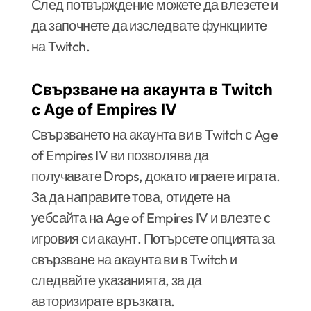
След потвърждение можете да влезете и
да започнете да изследвате функциите
на Twitch.
Свързване на акаунта в Twitch
с Age of Empires IV
Свързването на акаунта ви в Twitch с Age
of Empires IV ви позволява да
получавате Drops, докато играете играта.
За да направите това, отидете на
уебсайта на Age of Empires IV и влезте с
игровия си акаунт. Потърсете опцията за
свързване на акаунта ви в Twitch и
следвайте указанията, за да
авторизирате връзката.