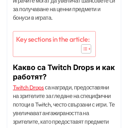
играчите могат да увеличат шансовете си
за получаване на ценни предмети и
бонуси в играта.
Key sections in the article:
Какво са Twitch Drops и как
работят?
Twitch Drops
са награди, предоставяни
на зрителите за гледане на специфични
потоци в Twitch, често свързани с игри. Те
увеличават ангажираността на
зрителите, като предоставят предмети