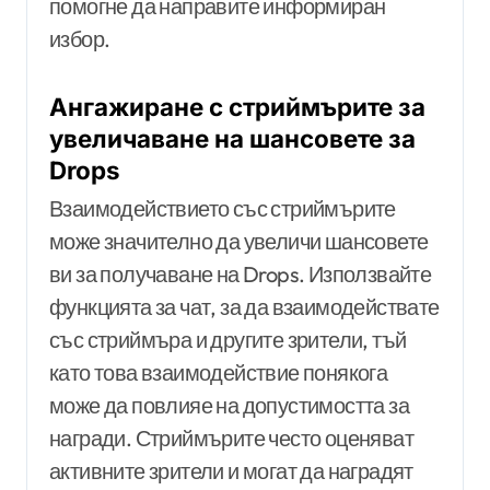
помогне да направите информиран
избор.
Ангажиране с стриймърите за
увеличаване на шансовете за
Drops
Взаимодействието със стриймърите
може значително да увеличи шансовете
ви за получаване на Drops. Използвайте
функцията за чат, за да взаимодействате
със стриймъра и другите зрители, тъй
като това взаимодействие понякога
може да повлияе на допустимостта за
награди. Стриймърите често оценяват
активните зрители и могат да наградят