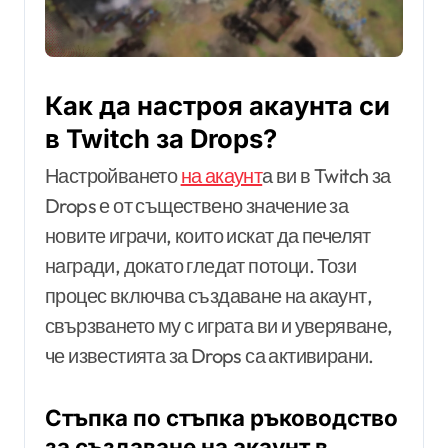
Как да настроя акаунта си
в Twitch за Drops?
Настройването
на акаунт
а ви в Twitch за
Drops е от съществено значение за
новите играчи, които искат да печелят
награди, докато гледат потоци. Този
процес включва създаване на акаунт,
свързването му с играта ви и уверяване,
че известията за Drops са активирани.
Стъпка по стъпка ръководство
за създаване на акаунт в