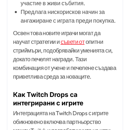
участие в живи събития.
Предлага нискорисков начин за
ангажиране с играта преди покупка.
Освен това новите играчи могат да
научат стратегии и
съвети от
опитни
стриймъри, подобрявайки уменията си,
докато печелят награди. Тази
комбинация от учене и печелене създава
приветлива среда за новаците.
Как Twitch Drops са
интегрирани с игрите
Интеграцията на Twitch Drops с игрите
обикновено включва партньорство