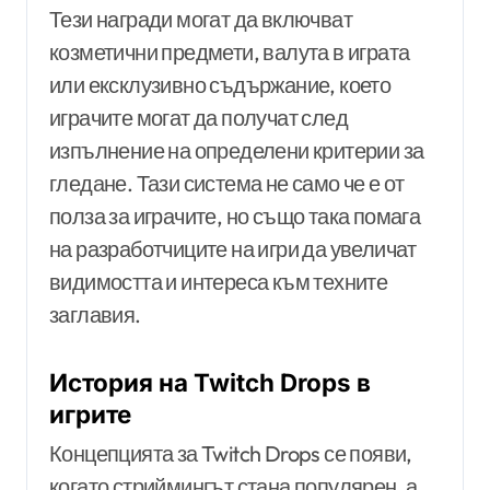
Тези награди могат да включват
козметични предмети, валута в играта
или ексклузивно съдържание, което
играчите могат да получат след
изпълнение на определени критерии за
гледане. Тази система не само че е от
полза за играчите, но също така помага
на разработчиците на игри да увеличат
видимостта и интереса към техните
заглавия.
История на Twitch Drops в
игрите
Концепцията за Twitch Drops се появи,
когато стриймингът стана популярен, а