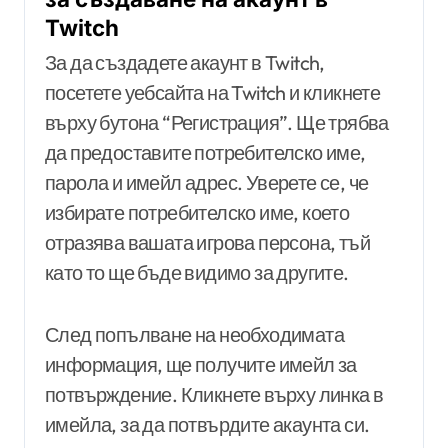
Twitch
За да създадете акаунт в Twitch,
посетете уебсайта на Twitch и кликнете
върху бутона “Регистрация”. Ще трябва
да предоставите потребителско име,
парола и имейл адрес. Уверете се, че
избирате потребителско име, което
отразява вашата игрова персона, тъй
като то ще бъде видимо за другите.
След попълване на необходимата
информация, ще получите имейл за
потвърждение. Кликнете върху линка в
имейла, за да потвърдите акаунта си.