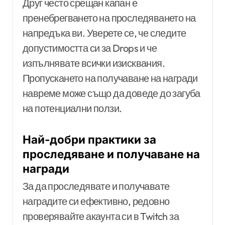
Друг често срещан капан е
пренебрегването на проследяването на
напредъка ви. Уверете се, че следите
допустимостта си за Drops и че
изпълнявате всички изисквания.
Пропускането на получаване на награди
навреме може също да доведе до загуба
на потенциални ползи.
Най-добри практики за
проследяване и получаване на
награди
За да проследявате и получавате
наградите си ефективно, редовно
проверявайте акаунта си в Twitch за