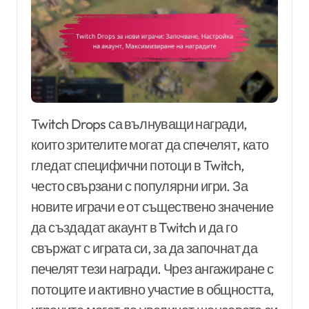
Twitch Drops са вълнуващи награди,
които зрителите могат да спечелят, като
гледат специфични потоци в Twitch,
често свързани с популярни игри. За
новите играчи е от съществено значение
да създадат акаунт в Twitch и да го
свържат с играта си, за да започнат да
печелят тези награди. Чрез ангажиране с
потоците и активно участие в общността,