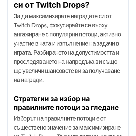
си от Twitch Drops?
За да максимизирате наградите си от
Twitch Drops, фокусирайте се върху
ангажиране с популярни потоци, активно
участие в чата и изпълнение на задачи в
играта. Разбирането на допустимостта и
проследяването на напредъка ви също
ще увеличи шансовете ви за получаване
на награди.
Стратегии за избор на
правилните потоци за гледане
Изборът на правилните потоци е от
съществено значение за максимизиране