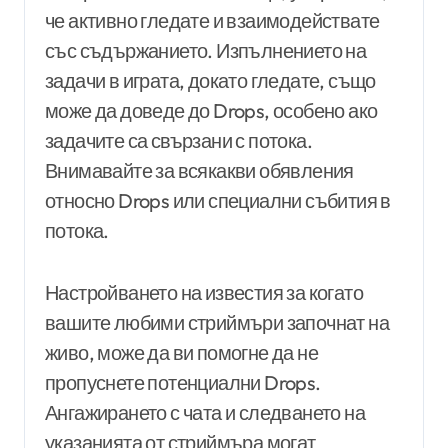
че активно гледате и взаимодействате
със съдържанието. Изпълнението на
задачи в играта, докато гледате, също
може да доведе до Drops, особено ако
задачите са свързани с потока.
Внимавайте за всякакви обявления
относно Drops или специални събития в
потока.
Настройването на известия за когато
вашите любими стриймъри започнат на
живо, може да ви помогне да не
пропуснете потенциални Drops.
Ангажирането с чата и следването на
указанията от стриймъра могат