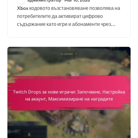
акаунт, процес на
Xbox кодовото възстановяване позволява на
потребителите да активират цифрово
активиране
съдържание като игри и абонаменти чрез...