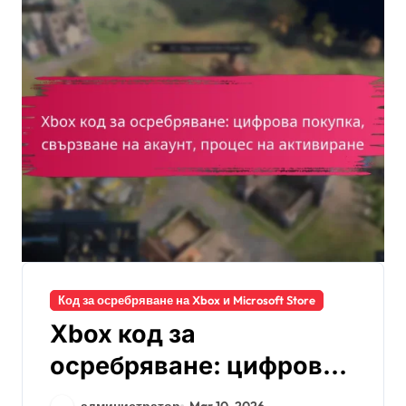
Код за осребряване на Xbox и Microsoft Store
Xbox код за
осребряване: цифрова
покупка, свързване на
администратор
Mar 10, 2026