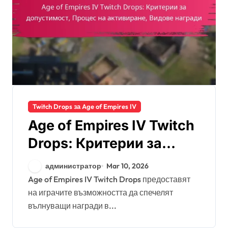
Twitch Drops за Age of Empires IV
Age of Empires IV Twitch
Drops: Критерии за
допустимост, Процес
администратор
Mar 10, 2026
на активиране, Видове
Age of Empires IV Twitch Drops предоставят
на играчите възможността да спечелят
награди
вълнуващи награди в...