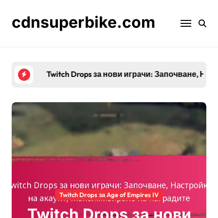
Skip
to
cdnsuperbike.com
content
Twitch Drops за нови играчи: Започване, Нас
Twitch Drops за Age of Empires IV
Twitch Drops за нови