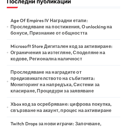
Последни публикации
i
n
Age Of Empires IV Наградни етапи:
a
Проследяване на постижения, О unlocking на
бонуси, Признание от общността
t
i
Microsoft Store Дигитален код за активиране:
o
Ограничения за изтегляне, Споделяне на
кодове, Регионална наличност
n
Проследяване на наградите от
предизвикателството на събитията:
Мониторинг на напредъка, Системи за
класиране, Процедури за заявяване
Xbox код за осребряване: цифрова покупка,
свързване на акаунт, процес на активиране
Twitch Drops за нови играчи: Започване,