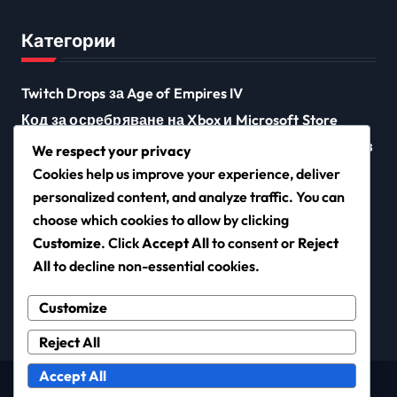
Категории
Twitch Drops за Age of Empires IV
Код за осребряване на Xbox и Microsoft Store
Награди от предизвикателствата на събитията в
We respect your privacy
Age of Empires IV
Cookies help us improve your experience, deliver
personalized content, and analyze traffic. You can
choose which cookies to allow by clicking
cdnsuperbike.com
Customize
. Click
Accept All
to consent or
Reject
All
to decline non-essential cookies.
Customize
Reject All
Accept All
Copyright © All rights reserved
|
Newsxo
by