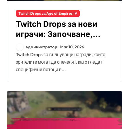
Twitch Drops за Age of Empires IV
Twitch Drops за нови
играчи: Започване,
Настройка на акаунт,
администратор
Mar 10, 2026
Максимизиране на
Twitch Drops са вълнуващи награди, които
зрителите могат да спечелят, като гледат
наградите
специфични потоци в...