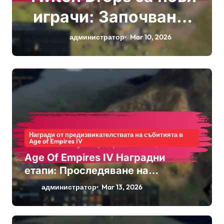
играчи: Започване,
Настройка на
администратор
Mar 10, 2026
акаунт,
Максимизиране на
наградите
Награди от предизвикателствата на събитията в
Age of Empires IV
Age Of Empires IV Наградни
етапи: Проследяване на
постижения, О unlocking на
администратор
Mar 13, 2026
бонуси, Признание от общността