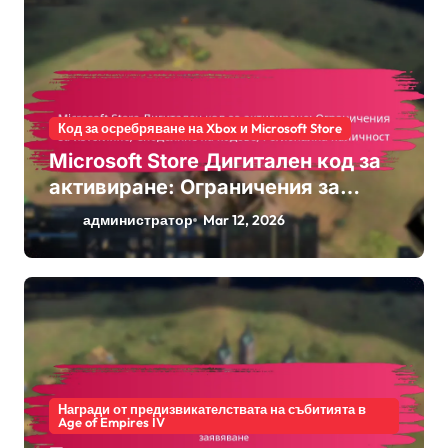
Код за осребряване на Xbox и Microsoft Store
Microsoft Store Дигитален код за
активиране: Ограничения за
изтегляне, Споделяне на кодове,
администратор
Mar 12, 2026
Регионална наличност
Награди от предизвикателствата на събитията в
Age of Empires IV