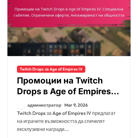
Twitch Drops за Age of Empires IV
Промоции на Twitch
Drops в Age of Empires
IV: Специални събития,
администратор
Mar 9, 2026
Ограничени оферти,
Twitch Drops за Age of Empires IV предлагат
на играчите възможността да спечелят
Ангажираност на
ексклузивни награди...
общността