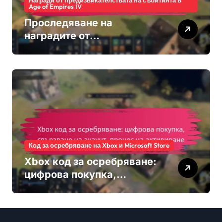
Награди от предизвикателствата на събитията в
Age of Empires IV
Проследяване на
наградите от
предизвикателството на
събитията: Мониторинг на
напредъка, Системи за
класиране, Процедури за
заявяване
Код за осребряване на Xbox и Microsoft Store
Xbox код за осребряване:
цифрова покупка,
свързване на акаунт,
процес на активиране