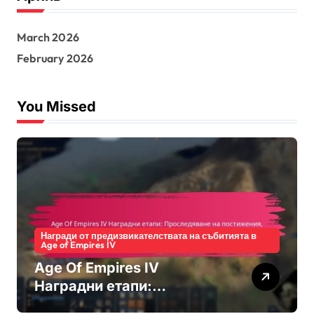
h
f
March 2026
o
r
February 2026
:
You Missed
Награди от предизвикателствата на събитията в
Age of Empires IV
Age Of Empires IV
Наградни етапи:
Проследяване на