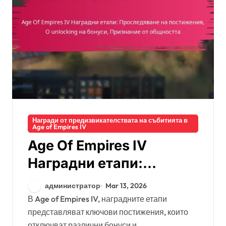
Награди от предизвикателствата на събитията в
Age of Empires IV
Age Of Empires IV
Наградни етапи:
Проследяване на
администратор
Mar 13, 2026
постижения, О
В Age of Empires IV, наградните етапи
представляват ключови постижения, които
unlocking на бонуси,
отключват различни бонуси и...