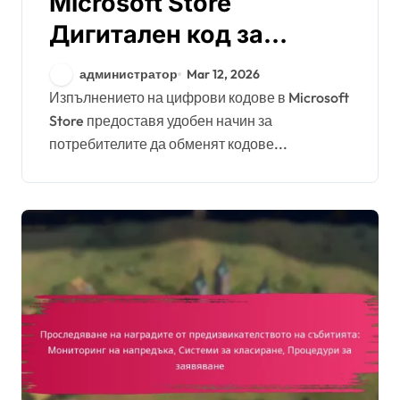
Microsoft Store
Дигитален код за
активиране:
администратор
Mar 12, 2026
Ограничения за
Изпълнението на цифрови кодове в Microsoft
Store предоставя удобен начин за
изтегляне, Споделяне
потребителите да обменят кодове...
на кодове, Регионална
наличност