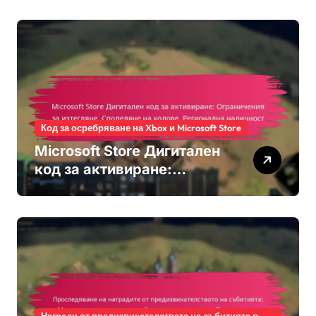
постижения, О unlocking
на бонуси, Признание от
общността
Код за осребряване на Xbox и Microsoft Store
Microsoft Store Дигитален
код за активиране:
Ограничения за изтегляне,
Споделяне на кодове,
Регионална наличност