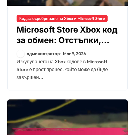
Код за осребряване на Xbox и Microsoft Store
Microsoft Store Xbox код
за обмен: Отстъпки,
Специални промоции,
администратор
Mar 9, 2026
Ръководства за
Изкупуването на Xbox кодове в Microsoft
Store е прост процес, който може да бъде
потребителя
завършен...