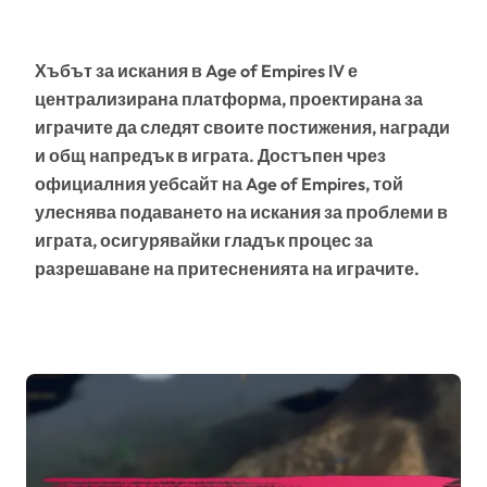
Хъбът за искания в Age of Empires IV е
централизирана платформа, проектирана за
играчите да следят своите постижения, награди
и общ напредък в играта. Достъпен чрез
официалния уебсайт на Age of Empires, той
улеснява подаването на искания за проблеми в
играта, осигурявайки гладък процес за
разрешаване на притесненията на играчите.