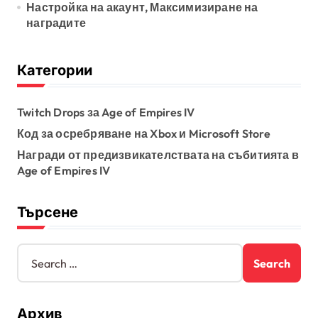
Настройка на акаунт, Максимизиране на
наградите
Категории
Twitch Drops за Age of Empires IV
Код за осребряване на Xbox и Microsoft Store
Награди от предизвикателствата на събитията в
Age of Empires IV
Търсене
S
e
a
r
Архив
c