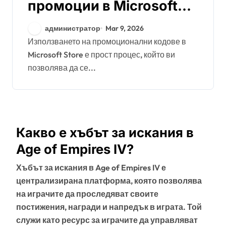
промоции в Microsoft
Store: Сезонни
администратор
Mar 9, 2026
разпродажби, Участие в
Използването на промоционални кодове в
Microsoft Store е прост процес, който ви
събития, Получаване на
позволява да се...
награди
Какво е хъбът за искания в
Age of Empires IV?
Хъбът за искания в Age of Empires IV е
централизирана платформа, която позволява
на играчите да проследяват своите
постижения, награди и напредък в играта. Той
служи като ресурс за играчите да управляват