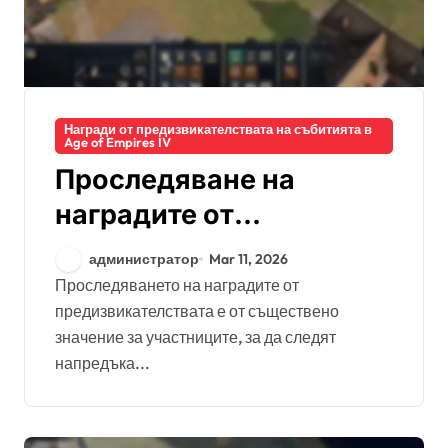
Награди от предизвикателствата на събитията в
Age of Empires IV
Проследяване на
наградите от
предизвикателството
администратор
Mar 11, 2026
на събитията:
Проследяването на наградите от
предизвикателствата е от съществено
Мониторинг на
значение за участниците, за да следят
напредъка, Системи за
напредъка...
класиране, Процедури
за заявяване