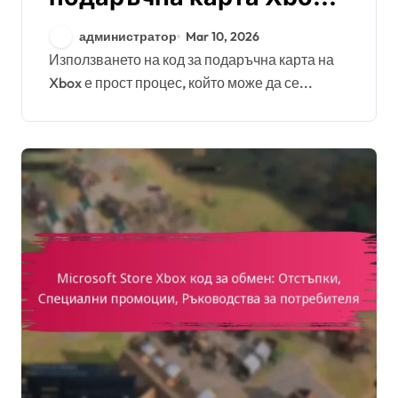
Проверка на баланса,
администратор
Mar 10, 2026
Ограничения за
Използването на код за подаръчна карта на
Xbox е прост процес, който може да се...
употреба, Дати на
изтичане