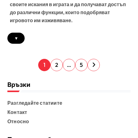
своите искания в играта и да получават достъп
до различни функции, които подобряват
игровото им изживяване.
▾
P
1
2
…
5
o
s
Връзки
t
s
Разгледайте статиите
Контакт
p
Относно
a
g