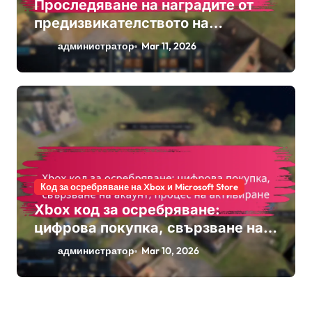
Проследяване на наградите от
предизвикателството на
събитията: Мониторинг на
администратор
Mar 11, 2026
напредъка, Системи за
класиране, Процедури за
заявяване
Код за осребряване на Xbox и Microsoft Store
Xbox код за осребряване:
цифрова покупка, свързване на
акаунт, процес на активиране
администратор
Mar 10, 2026