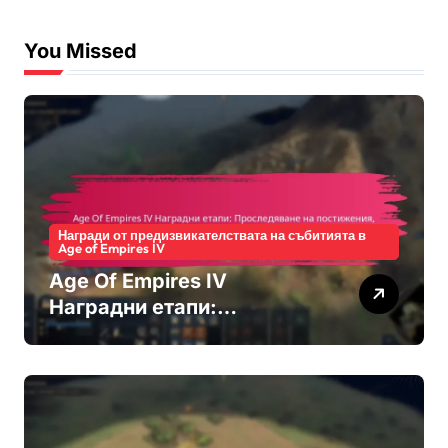
:
You Missed
Награди от предизвикателствата на събитията в
Age of Empires IV
Age Of Empires IV
Наградни етапи:
Проследяване на
постижения, О unlocking
на бонуси, Признание от
общността