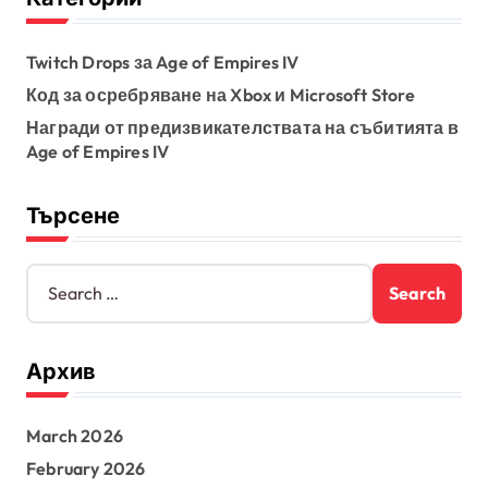
Twitch Drops за Age of Empires IV
Код за осребряване на Xbox и Microsoft Store
Награди от предизвикателствата на събитията в
Age of Empires IV
Търсене
S
e
a
r
Архив
c
h
f
March 2026
o
r
February 2026