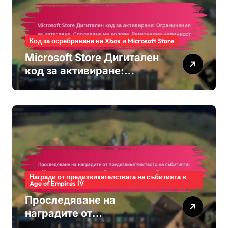
Код за осребряване на Xbox и Microsoft Store
Microsoft Store Дигитален
код за активиране:
Ограничения за изтегляне,
Споделяне на кодове,
Регионална наличност
Награди от предизвикателствата на събитията в
Age of Empires IV
Проследяване на
наградите от
предизвикателството на