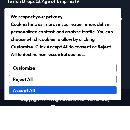
Twitch Drops за Age of Empires IV
Код за осребряване на Xbox и Microsoft Store
We respect your privacy
Награди от предизвикателствата на събитията в
Cookies help us improve your experience, deliver
Age of Empires IV
personalized content, and analyze traffic. You can
choose which cookies to allow by clicking
Customize
. Click
Accept All
to consent or
Reject
cdnsuperbike.com
All
to decline non-essential cookies.
Customize
Reject All
Accept All
Copyright © All rights reserved
|
Newsxo
by
Themeansar
.
Контакт
Относно
Общи условия
Вашата поверителност
Политика за бисквитки