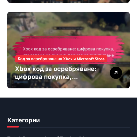
събитията: Мониторинг на
напредъка, Системи за
класиране, Процедури за
заявяване
Код за осребряване на Xbox и Microsoft Store
Xbox код за осребряване:
цифрова покупка,
свързване на акаунт,
процес на активиране
Категории