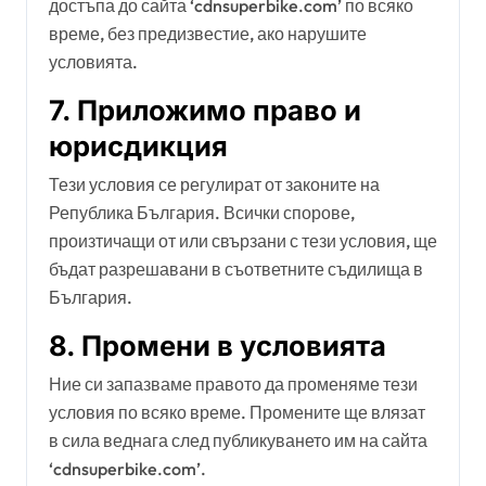
достъпа до сайта ‘cdnsuperbike.com’ по всяко
време, без предизвестие, ако нарушите
условията.
7. Приложимо право и
юрисдикция
Тези условия се регулират от законите на
Република България. Всички спорове,
произтичащи от или свързани с тези условия, ще
бъдат разрешавани в съответните съдилища в
България.
8. Промени в условията
Ние си запазваме правото да променяме тези
условия по всяко време. Промените ще влязат
в сила веднага след публикуването им на сайта
‘cdnsuperbike.com’.