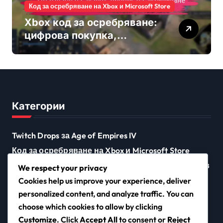
Код за осребряване на Xbox и Microsoft Store
Xbox код за осребряване:
цифрова покупка,
свързване на акаунт,
процес на активиране
Категории
Twitch Drops за Age of Empires IV
Код за осребряване на Xbox и Microsoft Store
Награди от предизвикателствата на събитията в
We respect your privacy
Age of Empires IV
Cookies help us improve your experience, deliver
personalized content, and analyze traffic. You can
choose which cookies to allow by clicking
Customize
. Click
Accept All
to consent or
Reject