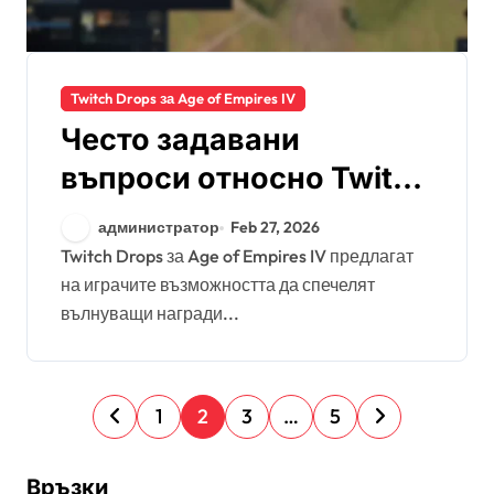
Twitch Drops за Age of Empires IV
Често задавани
въпроси относно Twitch
Drops в Age of Empires
администратор
Feb 27, 2026
IV: Обичайни въпроси,
Twitch Drops за Age of Empires IV предлагат
на играчите възможността да спечелят
Ресурси за поддръжка,
вълнуващи награди...
Отстраняване на
проблеми
P
1
2
3
…
5
o
s
Връзки