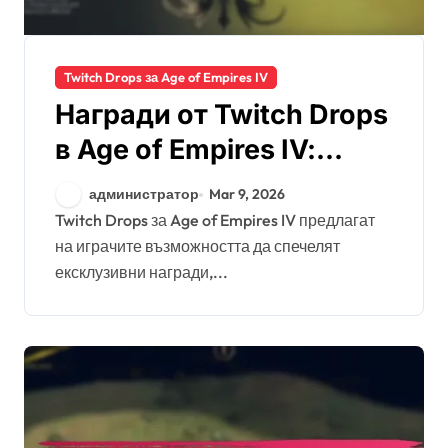
Twitch Drops за Age of Empires IV
Награди от Twitch Drops
в Age of Empires IV:
ексклузивни скинове,
администратор
Mar 9, 2026
предмети в играта,
Twitch Drops за Age of Empires IV предлагат
на играчите възможността да спечелят
промоционално
ексклузивни награди,...
съдържание