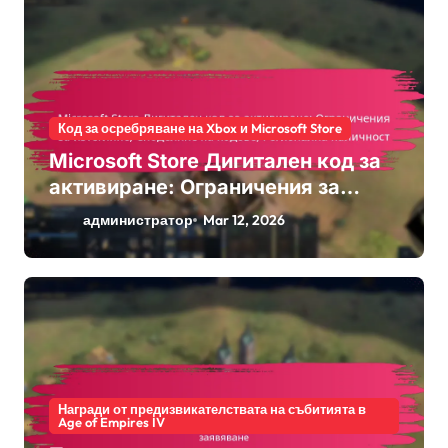
Код за осребряване на Xbox и Microsoft Store
Microsoft Store Дигитален код за
активиране: Ограничения за
изтегляне, Споделяне на кодове,
администратор
Mar 12, 2026
Регионална наличност
Награди от предизвикателствата на събитията в
Age of Empires IV