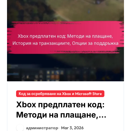
Код за осребряване на Xbox и Microsoft Store
Xbox предплатен код:
Методи на плащане,
История на
администратор
Mar 3, 2026