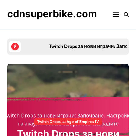
Skip
to
cdnsuperbike.com
content
Twitch Drops за нови играчи: Започване, Нас
Twitch Drops за Age of Empires IV
Twitch Drops за нови