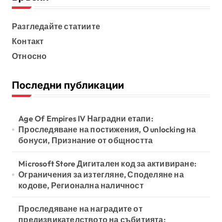
t
s
Разгледайте статиите
Контакт
p
Относно
a
g
Последни публикации
i
n
Age Of Empires IV Наградни етапи:
a
Проследяване на постижения, О unlocking на
бонуси, Признание от общността
t
i
Microsoft Store Дигитален код за активиране:
o
Ограничения за изтегляне, Споделяне на
кодове, Регионална наличност
n
Проследяване на наградите от
предизвикателството на събитията: