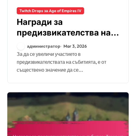
Twitch Drops за Age of Empires IV
Награди за
предизвикателства на
събития:
администратор
Mar 3, 2026
Максимизиране на
За да се увеличи участието в
предизвикателствата на събитията, е от
участието,
съществено значение да се...
Оптимизиране на
наградите, Съвети от
общността