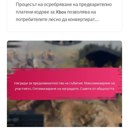
транзакциите, Опции за
Процесът на осребряване на предварително
платени кодове за Xbox позволява на
поддръжка
потребителите лесно да конвертират...