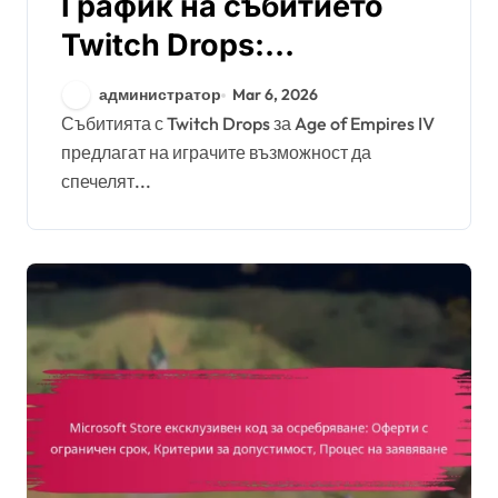
График на събитието
Twitch Drops:
Участващи потоци,
администратор
Mar 6, 2026
Детайли за времето,
Събитията с Twitch Drops за Age of Empires IV
предлагат на играчите възможност да
Продължителност на
спечелят...
събитието