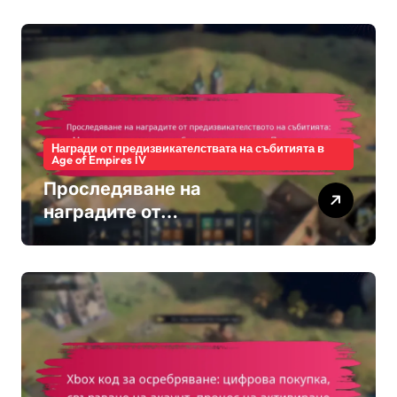
Споделяне на кодове,
Регионална наличност
Награди от предизвикателствата на събитията в
Age of Empires IV
Проследяване на
наградите от
предизвикателството на
събитията: Мониторинг на
напредъка, Системи за
класиране, Процедури за
заявяване