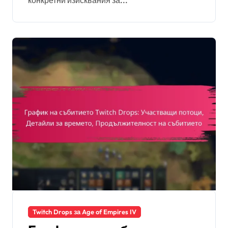
конкретни изисквания за...
допустимост, Периоди
за заявяване,
Регионални вариации
Twitch Drops за Age of Empires IV