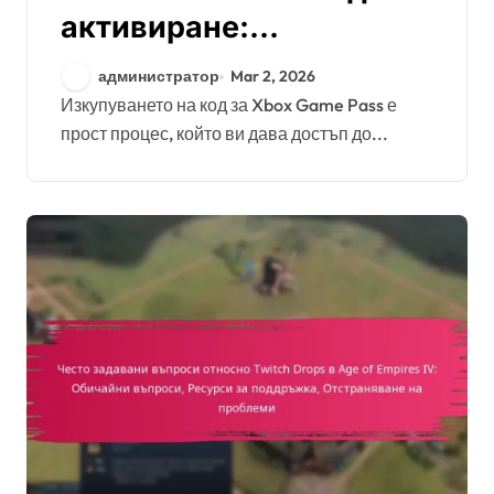
активиране:
Предимства на
администратор
Mar 2, 2026
абонамента, Пробни
Изкупуването на код за Xbox Game Pass е
прост процес, който ви дава достъп до...
оферти, Настройка на
акаунт