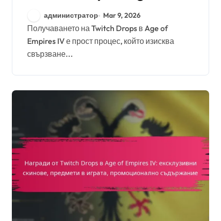
Empires IV: Преглед на
администратор
Mar 9, 2026
процеса, Проверки на
Получаването на Twitch Drops в Age of
Empires IV е прост процес, който изисква
инвентара,
свързване...
Отстраняване на
проблеми