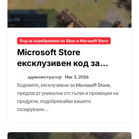
Код за осребряване на Xbox и Microsoft Store
Microsoft Store
ексклузивен код за
осребряване: Оферти с
администратор
Mar 3, 2026
ограничен срок,
Кодовете, ексклузивни за Microsoft Store,
предлагат уникални отстъпки и промоции на
Критерии за
продукти, подобрявайки вашето
допустимост, Процес
пазаруване...
на заявяване