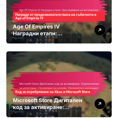
Награди от предизвикателствата на събитията в
Age of Empires IV
Age Of Empires IV
Наградни етапи:
Проследяване на
постижения, О unlocking
на бонуси, Признание от
общността
Код за осребряване на Xbox и Microsoft Store
Microsoft Store Дигитален
код за активиране:
Ограничения за изтегляне,