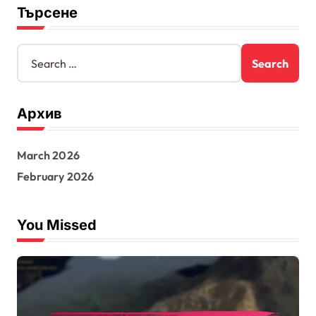
Търсене
S
e
a
r
Архив
c
h
f
March 2026
o
r
February 2026
:
You Missed