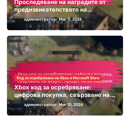
Проследяване на наградите от
предизвикателството на
събитията: Мониторинг на
администратор
Mar 11, 2026
напредъка, Системи за
класиране, Процедури за
заявяване
Код за осребряване на Xbox и Microsoft Store
Xbox код за осребряване:
цифрова покупка, свързване на
акаунт, процес на активиране
администратор
Mar 10, 2026