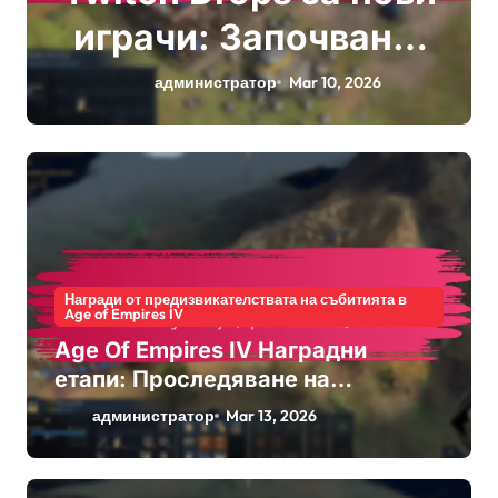
играчи: Започване,
Настройка на
администратор
Mar 10, 2026
акаунт,
Максимизиране на
наградите
Награди от предизвикателствата на събитията в
Age of Empires IV
Age Of Empires IV Наградни
етапи: Проследяване на
постижения, О unlocking на
администратор
Mar 13, 2026
бонуси, Признание от общността