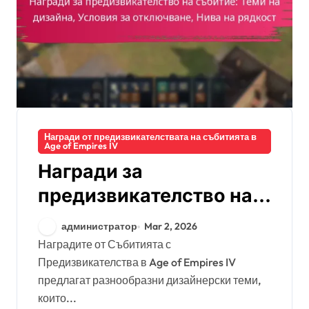
Награди от предизвикателствата на събитията в
Age of Empires IV
Награди за
предизвикателство на
събитие: Теми на
администратор
Mar 2, 2026
дизайна, Условия за
Наградите от Събитията с
Предизвикателства в Age of Empires IV
отключване, Нива на
предлагат разнообразни дизайнерски теми,
рядкост
които...