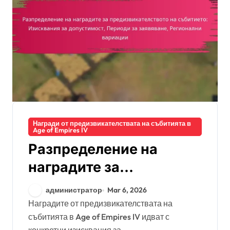
Награди от предизвикателствата на събитията в
Age of Empires IV
Разпределение на
наградите за
предизвикателството
администратор
Mar 6, 2026
на събитието:
Наградите от предизвикателствата на
събитията в Age of Empires IV идват с
Изисквания за