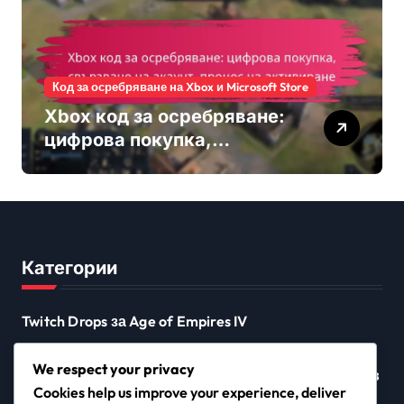
заявяване
Код за осребряване на Xbox и Microsoft Store
Xbox код за осребряване:
цифрова покупка,
свързване на акаунт,
процес на активиране
Категории
Twitch Drops за Age of Empires IV
Код за осребряване на Xbox и Microsoft Store
We respect your privacy
Награди от предизвикателствата на събитията в
Cookies help us improve your experience, deliver
Age of Empires IV