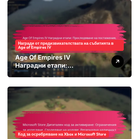
Награди от предизвикателствата на събитията в
Age of Empires IV
Age Of Empires IV
Наградни етапи:
Проследяване на
постижения, О unlocking
на бонуси, Признание от
общността
Код за осребряване на Xbox и Microsoft Store