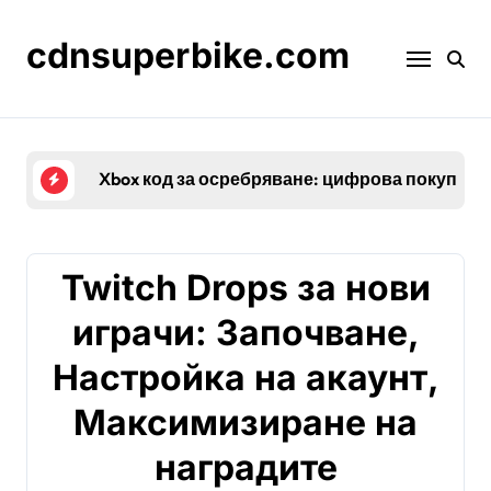
Skip
to
cdnsuperbike.com
content
Xbox код за осребряване: цифрова покупка, 
Twitch Drops за нови
играчи: Започване,
Настройка на акаунт,
Максимизиране на
наградите