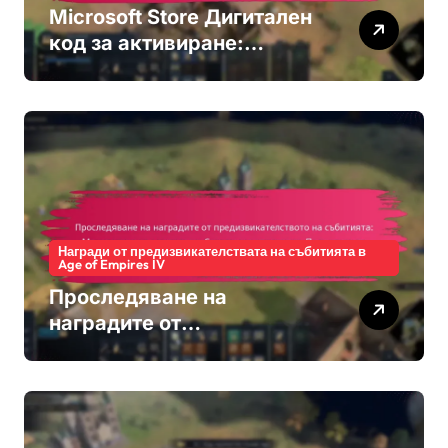
Microsoft Store Дигитален
код за активиране:
Ограничения за изтегляне,
Споделяне на кодове,
Регионална наличност
Награди от предизвикателствата на събитията в
Age of Empires IV
Проследяване на
наградите от
предизвикателството на
събитията: Мониторинг на
напредъка, Системи за
класиране, Процедури за